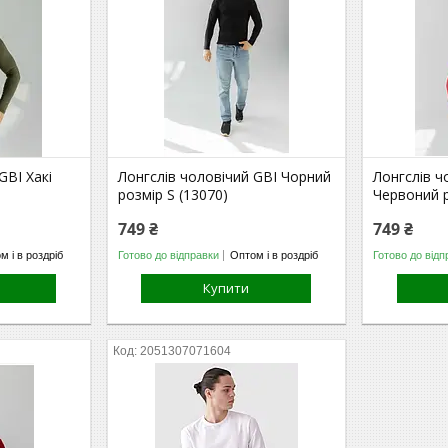
GBI Хакі
Лонгслів чоловічий GBI Чорний
Лонгслів ч
розмір S (13070)
Червоний р
749 ₴
749 ₴
м і в роздріб
Готово до відправки
Оптом і в роздріб
Готово до відп
Купити
2051307071604