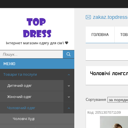
zakaz.topdres
ГОЛОВНА
ТОВ
Інтернет магазин одягу для сім'ї 💖
Чоловічі лонгс
Товари та послуги
Дитячий одяг
Жіночий одяг
Чоловічий одяг
2051307071109
Чоловічі Худі