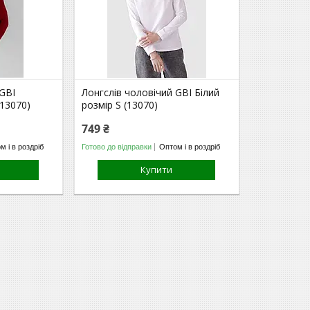
 GBI
Лонгслів чоловічий GBI Білий
(13070)
розмір S (13070)
749 ₴
м і в роздріб
Готово до відправки
Оптом і в роздріб
Купити