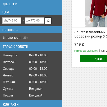
ФІЛЬТРИ
Ціна
Наявність
Лонгслів чоловічий
Бордовий розмір S 
В наявності
25
749 ₴
ГРАФІК РОБОТИ
Готово до відправки
Опто
Понеділок
09:00
18:00
Купити
Вівторок
09:00
18:00
Середа
09:00
18:00
Четвер
09:00
18:00
Пʼятниця
09:00
18:00
Субота
Вихідний
Неділя
Вихідний
КОНТАКТИ