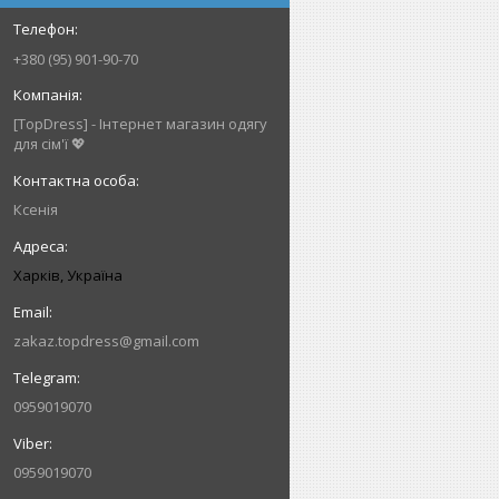
+380 (95) 901-90-70
[TopDress] - Інтернет магазин одягу
для сім'ї 💖
Ксенія
Харків, Україна
zakaz.topdress@gmail.com
0959019070
0959019070