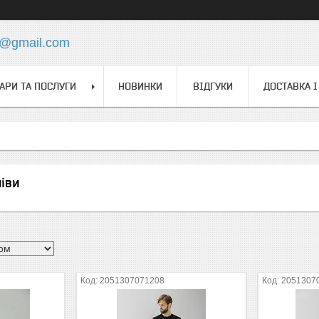
s@gmail.com
АРИ ТА ПОСЛУГИ
НОВИНКИ
ВІДГУКИ
ДОСТАВКА І
ліви
2051307071208
2051307