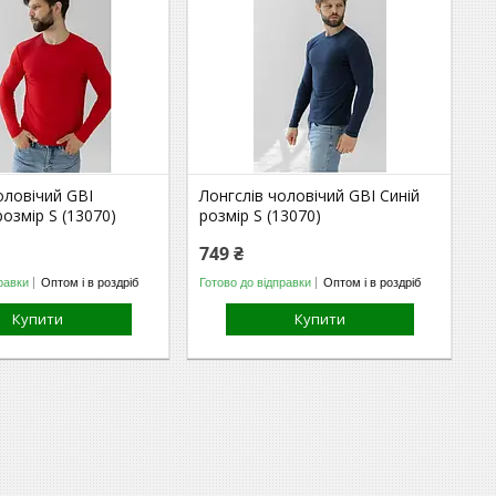
оловічий GBI
Лонгслів чоловічий GBI Синій
озмір S (13070)
розмір S (13070)
749 ₴
равки
Оптом і в роздріб
Готово до відправки
Оптом і в роздріб
Купити
Купити