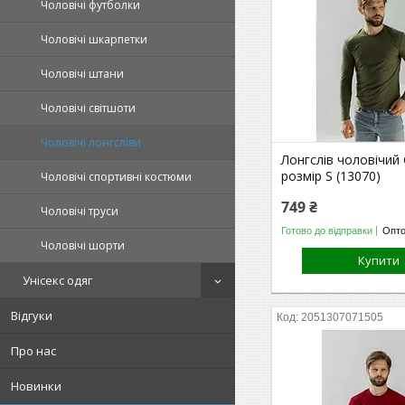
Чоловічі футболки
Чоловічі шкарпетки
Чоловічі штани
Чоловічі світшоти
Чоловічі лонгсліви
Лонгслів чоловічий 
розмір S (13070)
Чоловічі спортивні костюми
749 ₴
Чоловічі труси
Готово до відправки
Опто
Чоловічі шорти
Купити
Унісекс одяг
Відгуки
2051307071505
Про нас
Новинки