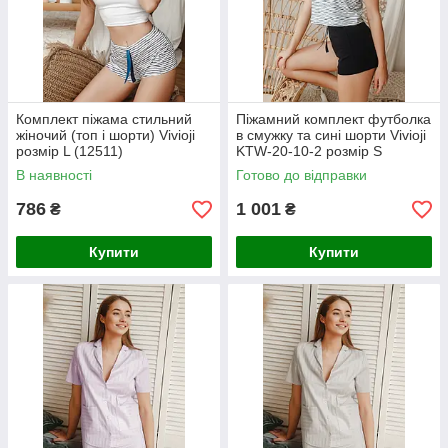
Комплект піжама стильний
Піжамний комплект футболка
жіночий (топ і шорти) Vivioji
в смужку та сині шорти Vivioji
розмір L (12511)
KTW-20-10-2 розмір S
(12512)
В наявності
Готово до відправки
786
1 001
₴
₴
Купити
Купити