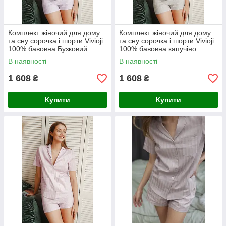
Комплект жіночий для дому
Комплект жіночий для дому
та сну сорочка і шорти Vivioji
та сну сорочка і шорти Vivioji
100% бавовна Бузковий
100% бавовна капучіно
розмір S (12525)
розмір S (12525)
В наявності
В наявності
1 608
1 608
₴
₴
Купити
Купити