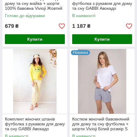
дому та сну майка + шорти
футболка з рукавом для дому
100% бавовна Vivioji Жовтий
та сну GABBI Авокадо
розмір S (11936)
Рожевий розмір М (11937)
Готово до відправки
В наявності
679
1 187
₴
₴
Купити
Купити
Новинка
Комплект жіночих штанів
Костюм жіночий бавовняний
футболка з рукавом для дому
для дому та сну футболка +
та сну GABBI Авокадо
шорти Vivioji Білий розмір S
Жовтий розмір L (11937)
(12302)
В наявності
В наявності