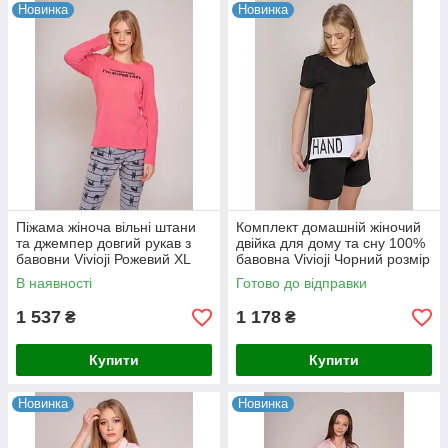
Новинка
Новинка
Піжама жіноча вільні штани
Комплект домашній жіночий
та джемпер довгий рукав з
двійка для дому та сну 100%
бавовни Vivioji Рожевий XL
бавовна Vivioji Чорний розмір
(12313)
S (12315)
В наявності
Готово до відправки
1 537
1 178
₴
₴
Купити
Купити
Новинка
Новинка