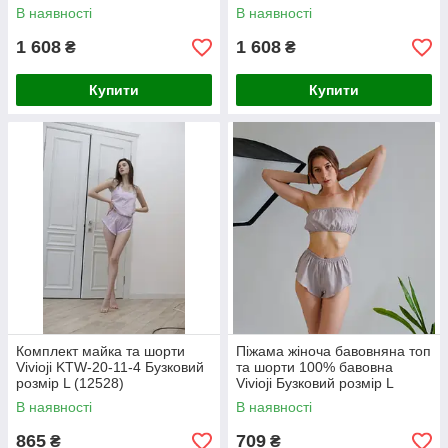
розмір L (12526)
В наявності
В наявності
1 608
1 608
₴
₴
Купити
Купити
Комплект майка та шорти
Піжама жіноча бавовняна топ
Vivioji KTW-20-11-4 Бузковий
та шорти 100% бавовна
розмір L (12528)
Vivioji Бузковий розмір L
(12529)
В наявності
В наявності
865
709
₴
₴