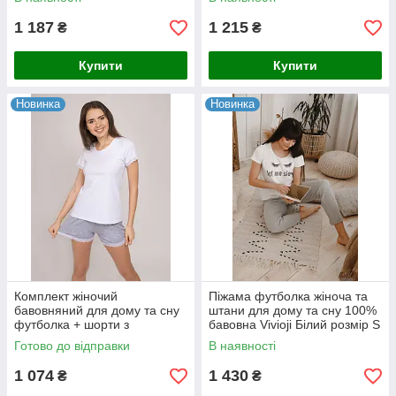
1 187
1 215
₴
₴
Купити
Купити
Новинка
Новинка
Комплект жіночий
Піжама футболка жіноча та
бавовняний для дому та сну
штани для дому та сну 100%
футболка + шорти з
бавовна Vivioji Білий розмір S
мереживом Vivioji розмір L
(12304)
Готово до відправки
В наявності
(12303)
1 074
1 430
₴
₴