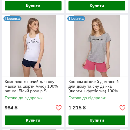
Купити
Купити
Новинка
Новинка
Комплект жіночий для сну
Костюм жіночий домашній
майка та шорти Vivioji 100%
для дому та сну двійка
natural Білий розмір S
(шорти + футболка) 100%
(12307)
бавовна Vivioji Сірий S
Готово до відправки
Готово до відправки
(12312)
984
1 215
₴
₴
Купити
Купити