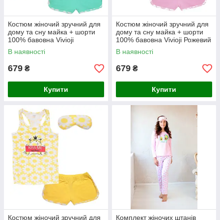
Костюм жіночий зручний для
Костюм жіночий зручний для
дому та сну майка + шорти
дому та сну майка + шорти
100% бавовна Vivioji
100% бавовна Vivioji Рожевий
Ментоловий розмір S (11936)
розмір S (11936)
В наявності
В наявності
679
679
₴
₴
Купити
Купити
Костюм жіночий зручний для
Комплект жіночих штанів