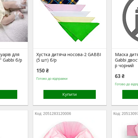
уарів для
Хустка дитяча носова-2 GABBI
Маска дитя
 Gabbi б/р
(5 шт) б/р
Gabbi двос
р чорний
150 ₴
63 ₴
Готово до відправки
Готово до відп
Купити
2051283120006
2051309