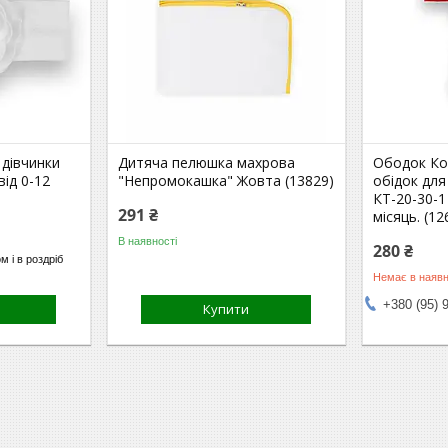
 дівчинки
Дитяча пелюшка махрова
Ободок Ко
ід 0-12
"Непромокашка" Жовта (13829)
обідок для
)
КТ-20-30-1
291 ₴
місяць. (12
В наявності
280 ₴
м і в роздріб
Немає в наявн
+380 (95) 
Купити