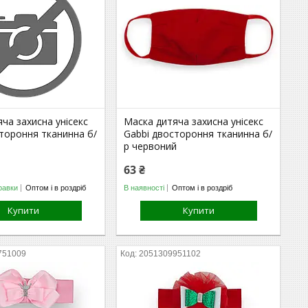
ча захисна унісекс
Маска дитяча захисна унісекс
тороння тканинна б/
Gabbi двостороння тканинна б/
р червоний
63 ₴
равки
Оптом і в роздріб
В наявності
Оптом і в роздріб
Купити
Купити
751009
2051309951102