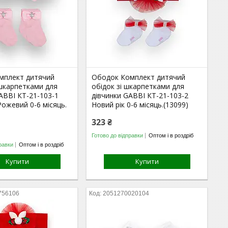
мплект дитячий
Ободок Комплект дитячий
 шкарпетками для
обідок зі шкарпетками для
ABBI КТ-21-103-1
дівчинки GABBI КТ-21-103-2
ожевий 0-6 місяць.
Новий рік 0-6 місяць.(13099)
323 ₴
Готово до відправки
Оптом і в роздріб
равки
Оптом і в роздріб
Купити
Купити
756106
2051270020104