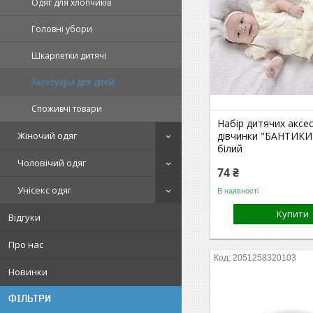
Одяг для хлопчиків
Головні убори
Шкарпетки дитячі
Аксесуари для дітей
Споживчі товари
Набір дитячих аксес
Жіночий одяг
дівчинки "БАНТИКИ"
білий
Чоловічий одяг
74 ₴
Унісекс одяг
В наявності
Купити
Відгуки
Про нас
2051258320103
Новинки
ФІЛЬТРИ