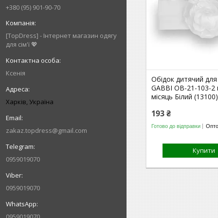
+380 (95) 901-90-70
[TopDress] - Інтернет магазин одягу
для сім'ї 💖
Ксенія
Обідок дитячий для
GABBI ОВ-21-103-2 в
місяць Білий (13100
Харків, Україна
193 ₴
Готово до відправки
Опто
zakaz.topdress@gmail.com
Купити
0959019070
0959019070
0959019070