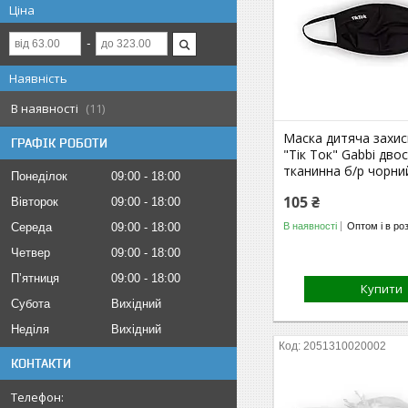
Ціна
Наявність
В наявності
11
Маска дитяча захис
ГРАФІК РОБОТИ
"Тік Ток" Gabbi дв
тканинна б/р чорни
Понеділок
09:00
18:00
105 ₴
Вівторок
09:00
18:00
В наявності
Оптом і в ро
Середа
09:00
18:00
Четвер
09:00
18:00
Пʼятниця
09:00
18:00
Купити
Субота
Вихідний
Неділя
Вихідний
2051310020002
КОНТАКТИ