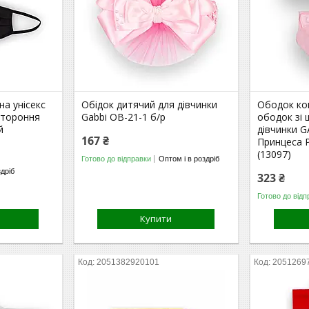
на унісекс
Обідок дитячий для дівчинки
Ободок ко
остороння
Gabbi ОВ-21-1 б/р
ободок зі
й
дівчинки G
167 ₴
Принцеса Р
(13097)
Готово до відправки
Оптом і в роздріб
здріб
323 ₴
Готово до відп
Купити
2051382920101
2051269