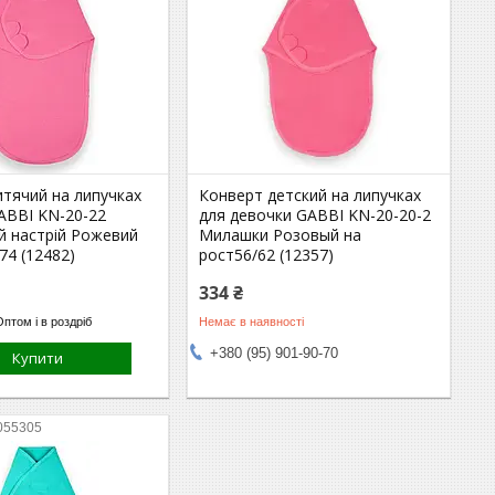
итячий на липучках
Конверт детский на липучках
ABBI KN-20-22
для девочки GABBI KN-20-20-2
й настрій Рожевий
Милашки Розовый на
/74 (12482)
рост56/62 (12357)
334 ₴
Оптом і в роздріб
Немає в наявності
+380 (95) 901-90-70
Купити
055305