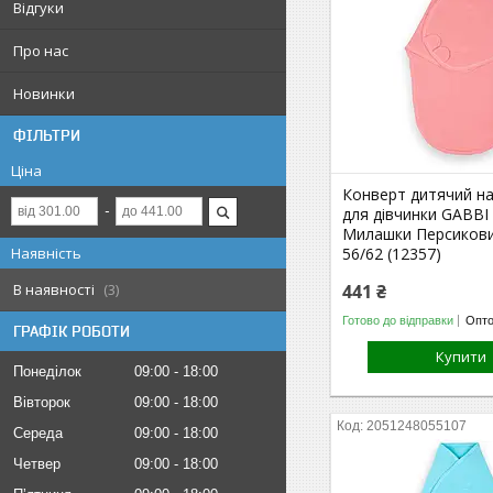
Відгуки
Про нас
Новинки
ФІЛЬТРИ
Ціна
Конверт дитячий на
для дівчинки GABBI
Милашки Персиковий
Наявність
56/62 (12357)
В наявності
3
441 ₴
Готово до відправки
Опто
ГРАФІК РОБОТИ
Купити
Понеділок
09:00
18:00
Вівторок
09:00
18:00
2051248055107
Середа
09:00
18:00
Четвер
09:00
18:00