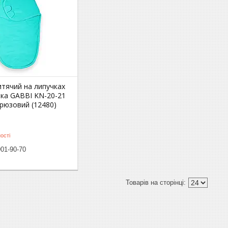
итячий на липучках
ика GABBI KN-20-21
рюзовий (12480)
ості
901-90-70