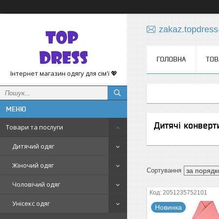
zakaz.topdres
ГОЛОВНА
ТОВ
Інтернет магазин одягу для сім'ї 💖
Дитячі конвер
Товари та послуги
Дитячий одяг
Жіночий одяг
Чоловічий одяг
2051235752101
Унісекс одяг
Новинка