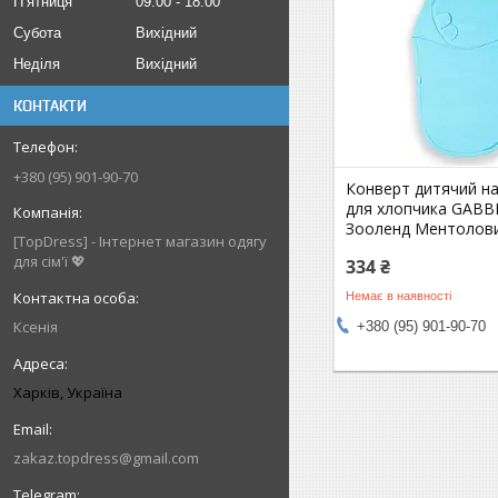
Пʼятниця
09:00
18:00
Субота
Вихідний
Неділя
Вихідний
КОНТАКТИ
+380 (95) 901-90-70
Конверт дитячий на
для хлопчика GABBI
Зооленд Ментолови
[TopDress] - Інтернет магазин одягу
для сім'ї 💖
334 ₴
Немає в наявності
Ксенія
+380 (95) 901-90-70
Харків, Україна
zakaz.topdress@gmail.com