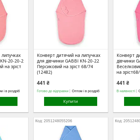
 липучках
Конверт дитячий на липучках
Конверт д
 KN-20-20-2
для дівчинки GABBI KN-20-22
дівчинки G
 на зріст
Персиковий на зріст 68/74
Веселкови
(12482)
на зріст68
441 ₴
441 ₴
м і в роздріб
Готово до відправки
Оптом і в роздріб
В наявності
Купити
2051248055206
2051248