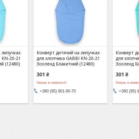
 липучках
Конверт дитячий на липучках
Конверт д
 KN-20-21
для хлопчика GABBI KN-20-21
для хлопч
й (12480)
Зооленд Блакитний (12480)
Зооленд Бі
301 ₴
301 ₴
Немає в наявності
Немає в наявн
+380 (95) 901-90-70
+380 (95) 