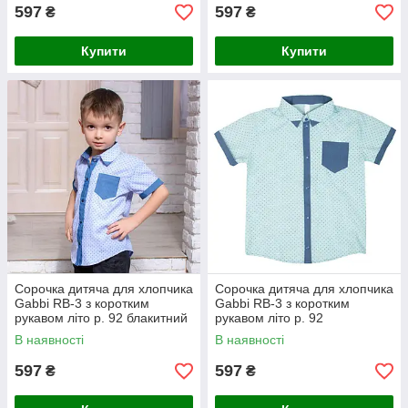
597
597
₴
₴
Купити
Купити
Сорочка дитяча для хлопчика
Сорочка дитяча для хлопчика
Gabbi RB-3 з коротким
Gabbi RB-3 з коротким
рукавом літо р. 92 блакитний
рукавом літо р. 92
ментоловий
В наявності
В наявності
597
597
₴
₴