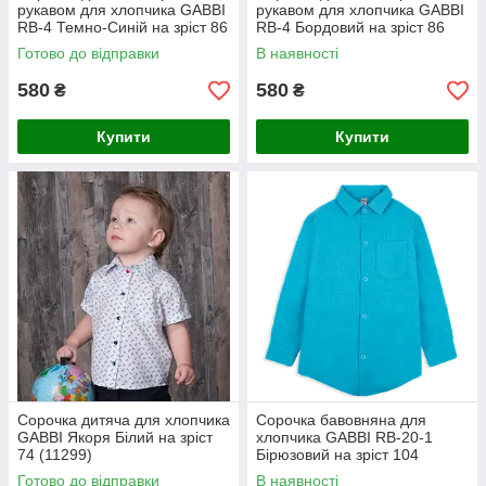
рукавом для хлопчика GABBI
рукавом для хлопчика GABBI
RB-4 Темно-Синій на зріст 86
RB-4 Бордовий на зріст 86
(11292)
(11292)
Готово до відправки
В наявності
580
580
₴
₴
Купити
Купити
Сорочка дитяча для хлопчика
Сорочка бавовняна для
GABBI Якоря Білий на зріст
хлопчика GABBI RB-20-1
74 (11299)
Бірюзовий на зріст 104
(12026)
Готово до відправки
В наявності