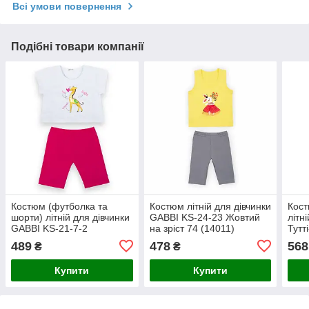
Всі умови повернення
Подібні товари компанії
Костюм (футболка та
Костюм літній для дівчинки
Кост
шорти) літній для дівчинки
GABBI KS-24-23 Жовтий
літн
GABBI KS-21-7-2
на зріст 74 (14011)
Тутт
Малиновий на зріст 116
86 (
489
478
568
₴
₴
(12644)
Купити
Купити