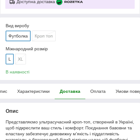
Доступна доставка
Вид виробу
Футболка
Кроп топ
Міжнародний розмір
L
XL
В наявності
пис
Характеристики
Доставка
Оплата
Умови пове
Опис
Представляємо ультрасучасний кроп-топ, створений в Україні,
щоб підкреслити ваш стиль і комфорт. Поєднання бавовни та
еластану забезпечує дивовижну м'якість і піддатливість
матеріалу, а благородний білий відтінок надає цій футболці