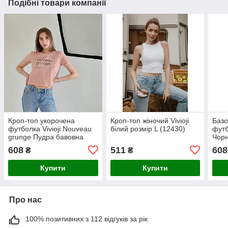
Подібні товари компанії
Кроп-топ укорочена
Кроп-топ жіночий Vivioji
Базо
футболка Vivioji Nouveau
білий розмір L (12430)
футб
grunge Пудра бавовна
Чорн
розмір M (12530)
(125
608
511
608
₴
₴
Купити
Купити
Про нас
100% позитивних з 112 відгуків за рік