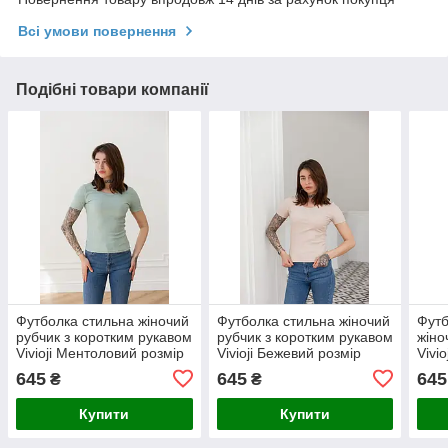
Всі умови повернення
Подібні товари компанії
Футболка стильна жіночий
Футболка стильна жіночий
Футб
рубчик з коротким рукавом
рубчик з коротким рукавом
жіно
Vivioji Ментоловий розмір
Vivioji Бежевий розмір
Vivi
XS/S (12870)
XS/S (12870)
XS/S
645
645
645
₴
₴
Купити
Купити