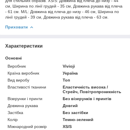
для стильних образів. XS/S: Довжина від плеча до низу - 44
см, Ширина по лінії грудей - 35 см, Довжина рукава від плеча
- 61 см. M/L: Довжина від плеча до низу - 46 см, Ширина по
лінії грудей - 39 см, Довжина рукава від плеча - 63 см.
Приховати
Характеристики
Основні
Виробник
Vivioji
Країна виробник
Україна
Вид виробу
Топ
Властивості тканини
Еластичність висока /
Стрейч, Повітропроникність
Візерунки і принти
Без візерунків і принтів
Довжина рукава
Довгий
Застібка
Без застібки
Колір
Темно-зелений
Міжнародний розмір
XS/S