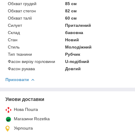
Обхват грудей
85 см
Обхват стегон
82 см
Обхват талії
60 см
Силует
Приталений
Склад
бавовна
Стан
Новий
Стиль
Молодіжний
Тип тканини
Рубчик
Фасон вирізу горловини
U-подібний
Фасон рукава
Довгий
Приховати
Умови доставки
Нова Пошта
Магазини Rozetka
Укрпошта