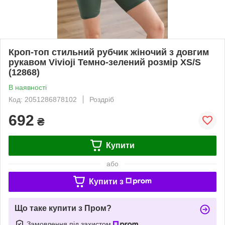
Кроп-топ стильний рубчик жіночий з довгим
рукавом Vivioji Темно-зелений розмір XS/S
(12868)
В наявності
Код: 2051286878102
Роздріб
692
₴
Купити
або
Купити з
Що таке купити з Пром?
Замовлення під захистом