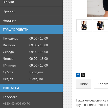
Відгуки
Про нас
Новинки
ГРАФІК РОБОТИ
Понеділок
09:00
18:00
Вівторок
09:00
18:00
Середа
09:00
18:00
Четвер
09:00
18:00
Пʼятниця
09:00
18:00
Субота
Вихідний
Неділя
Вихідний
Опис
Харак
КОНТАКТИ
Наша жіноча синя сук
+380 (95) 901-90-70
зручною еластичністю