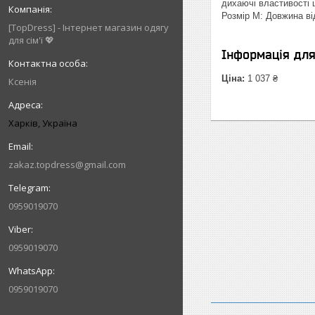
дихаючі властивості ц
Розмір M: Довжина від
[TopDress] - Інтернет магазин одягу
для сім'ї 💖
Інформація дл
Ціна:
1 037 ₴
Ксенія
Харків, Україна
zakaz.topdress@gmail.com
0959019070
0959019070
0959019070