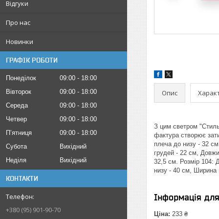
Відгуки
Про нас
Новинки
ГРАФІК РОБОТИ
Понеділок
09:00
18:00
Вівторок
09:00
18:00
Опис
Харак
Середа
09:00
18:00
Четвер
09:00
18:00
З цим светром "Стиль
Пʼятниця
09:00
18:00
фактура створює зати
плеча до низу - 32 см
Субота
Вихідний
грудей - 22 см, Довжи
Неділя
Вихідний
32,5 см. Розмір 104: 
низу - 40 см, Ширина 
КОНТАКТИ
Інформація дл
+380 (95) 901-90-70
Ціна:
233 ₴