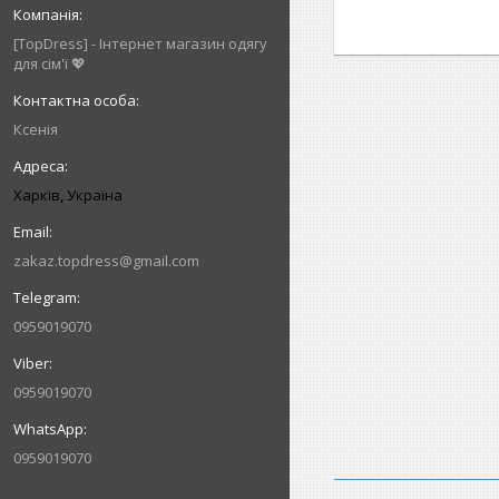
[TopDress] - Інтернет магазин одягу
для сім'ї 💖
Ксенія
Харків, Україна
zakaz.topdress@gmail.com
0959019070
0959019070
0959019070