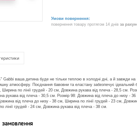
повернення товару протягом 14 днів
за раху
теристики
" Gabbi ваша дитина буде не тільки теплою в холодні дні, а й завжди на 
шну атмосферу. Поєднання бавовни та еластану забезпечує ідеальний ба
, Ширина по лінії грудей - 20 см, Довжина рукава від плеча - 28,5 см. Роз
на рукава від плеча - 30,5 см. Розмір 98: Довжина від плеча до низу - 36
Довжина від плеча до низу - 38 см, Ширина по лінії грудей - 23 см, Довжи
по лінії грудей - 24 см, Довжина рукава від плеча - 38 см.
я замовлення