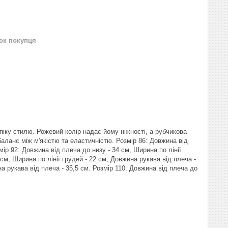
нок покупця
піку стилю. Рожевий колір надає йому ніжності, а рубчикова
ланс між м'якістю та еластичністю. Розмір 86: Довжина від
мір 92: Довжина від плеча до низу - 34 см, Ширина по лінії
 см, Ширина по лінії грудей - 22 см, Довжина рукава від плеча -
на рукава від плеча - 35,5 см. Розмір 110: Довжина від плеча до