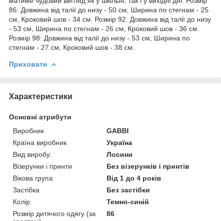
матиме чудовий вигляд як у шкільні, так і у вихідні дні. Розмір
86: Довжина від талії до низу - 50 см, Ширина по стегнам - 25
см, Кроковий шов - 34 см. Розмір 92: Довжина від талії до низу
- 53 см, Ширина по стегнам - 26 см, Кроковий шов - 36 см.
Розмір 98: Довжина від талії до низу - 53 см, Ширина по
стегнам - 27 см, Кроковий шов - 38 см.
Приховати
Характеристики
Основні атрибути
Виробник
GABBI
Країна виробник
Україна
Вид виробу:
Лосини
Візерунки і принти
Без візерунків і принтів
Вікова група
Від 1 до 4 років
Застібка
Без застібки
Колір
Темно-синій
Розмір дитячого одягу (за
86