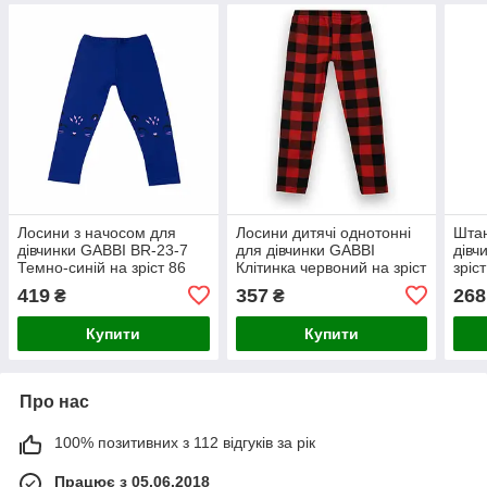
Лосини з начосом для
Лосини дитячі однотонні
Штан
дівчинки GABBI BR-23-7
для дівчинки GABBI
дівч
Темно-синій на зріст 86
Клітинка червоний на зріст
зріс
(13836)
92 (13168)
419
357
268
₴
₴
Купити
Купити
Про нас
100% позитивних з 112 відгуків за рік
Працює з 05.06.2018