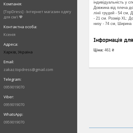
індивідуальність у с
Довжина від плеча до 
[TopDress] - Інтернет магазин одягу
лінії грудей - 54 см,
для сім'ї 💖
- 21 см. Розмір XL: Д
низу - 74 см, Ширина 
Ксенія
Інформація дл
Ціна:
461 ₴
Харків, Україна
zakaz.topdress@gmail.com
0959019070
0959019070
0959019070