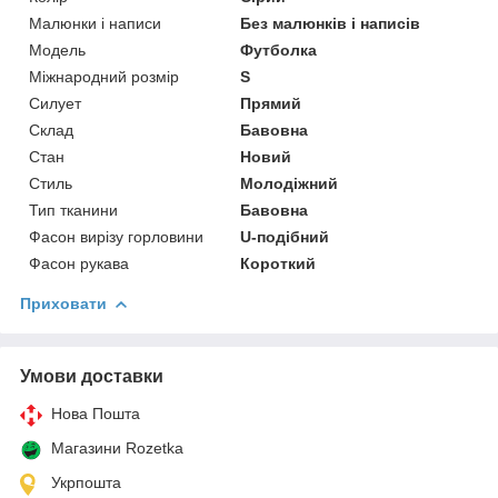
Малюнки і написи
Без малюнків і написів
Модель
Футболка
Міжнародний розмір
S
Силует
Прямий
Склад
Бавовна
Стан
Новий
Стиль
Молодіжний
Тип тканини
Бавовна
Фасон вирізу горловини
U-подібний
Фасон рукава
Короткий
Приховати
Умови доставки
Нова Пошта
Магазини Rozetka
Укрпошта