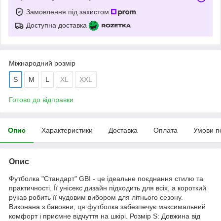
Замовлення під захистом
Доступна доставка
Міжнародний розмір
S
M
L
XL
XXL
Готово до відправки
Опис
Характеристики
Доставка
Оплата
Умови п
Опис
Футболка "Стандарт" GBI - це ідеальне поєднання стилю та
практичності. Її унісекс дизайн підходить для всіх, а короткий
рукав робить її чудовим вибором для літнього сезону.
Виконана з бавовни, ця футболка забезпечує максимальний
комфорт і приємне відчуття на шкірі. Розмір S: Довжина від