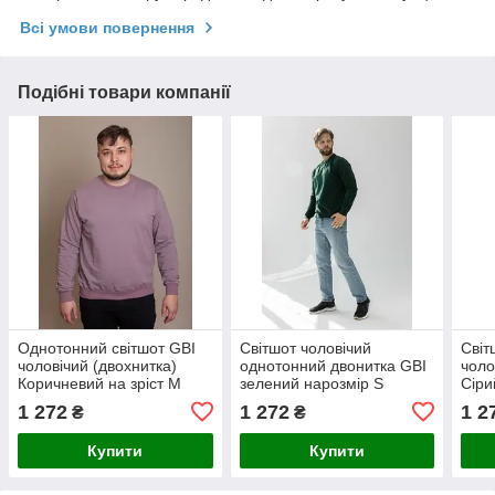
Всі умови повернення
Подібні товари компанії
Однотонний світшот GBI
Світшот чоловічий
Світ
чоловічий (двохнитка)
однотонний двонитка GBI
чоло
Коричневий на зріст M
зелений нарозмір S
Сіри
(12718)
(12718)
1 272
1 272
1 2
₴
₴
Купити
Купити