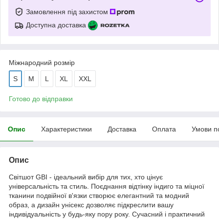
Замовлення під захистом
Доступна доставка
Міжнародний розмір
S
M
L
XL
XXL
Готово до відправки
Опис
Характеристики
Доставка
Оплата
Умови п
Опис
Світшот GBI - ідеальний вибір для тих, хто цінує
універсальність та стиль. Поєднання відтінку індиго та міцної
тканини подвійної в'язки створює елегантний та модний
образ, а дизайн унісекс дозволяє підкреслити вашу
індивідуальність у будь-яку пору року. Сучасний і практичний