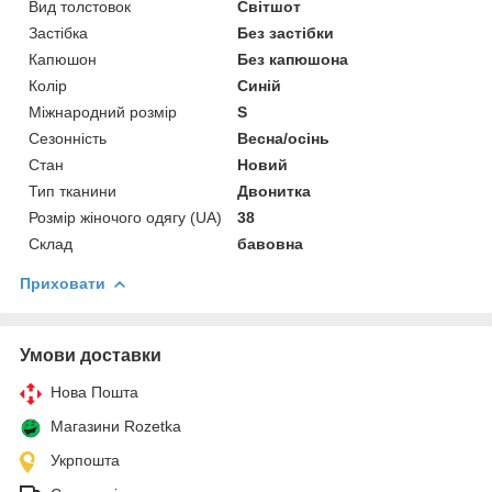
Вид толстовок
Світшот
Застібка
Без застібки
Капюшон
Без капюшона
Колір
Синій
Міжнародний розмір
S
Сезонність
Весна/осінь
Стан
Новий
Тип тканини
Двонитка
Розмір жіночого одягу (UA)
38
Склад
бавовна
Приховати
Умови доставки
Нова Пошта
Магазини Rozetka
Укрпошта