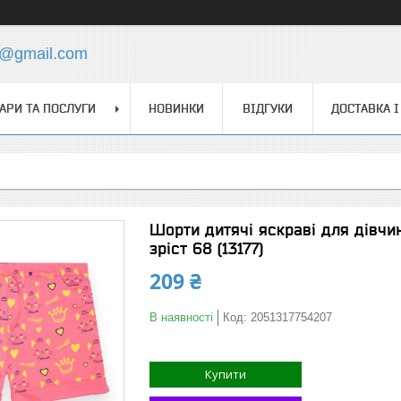
s@gmail.com
АРИ ТА ПОСЛУГИ
НОВИНКИ
ВІДГУКИ
ДОСТАВКА І
Шорти дитячі яскраві для дівчи
зріст 68 (13177)
209 ₴
В наявності
Код:
2051317754207
Купити