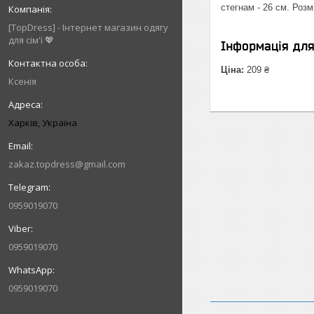
стегнам - 26 см. Розм
[TopDress] - Інтернет магазин одягу
для сім'ї 💖
Інформація дл
Ціна:
209 ₴
Ксенія
Харків, Україна
zakaz.topdress@gmail.com
0959019070
0959019070
0959019070