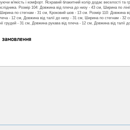
ечуючи м'якість і комфорт. Яскравий блакитний колір додає веселості та
лідника. Розмір 104: Довжина від плеча до низу - 43 см, Ширина по лінії
, Ширина по стегнам - 31 см, Кроковий шов - 13 см. Розмір 110: Довжина ві
еча - 12 см, Довжина від талії до низу - 31 см, Ширина по стегнам - 32 
нії грудей - 31 см, Довжина рукава від плеча - 12 см, Довжина від талії д
я замовлення