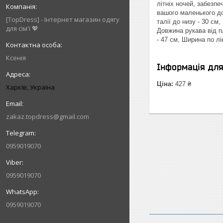
літніх ночей, забезп
вашого маленького дос
[TopDress] - Інтернет магазин одягу
талії до низу - 30 см
для сім'ї 💖
Довжина рукава від пл
- 47 см, Ширина по лі
Ксенія
Інформація дл
Ціна:
427 ₴
Харків, Україна
zakaz.topdress@gmail.com
0959019070
0959019070
0959019070