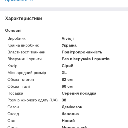
Характеристики
Основні
Виробник
Vivioji
Країна виробник
Україна
Властивості тканини
Повітропроникність
Візерунки і принти
Без візерунків і принтів
Колір
Сірий
Міжнародний розмір
XL
Обхват стегон
82 см
Обхват талії
60 см
Посадка
Середня посадка
Розмір жіночого одягу (UA)
38
Сезон
Демісезон
Склад
бавовна
Стан
Новий
Стиль
Молодіжний