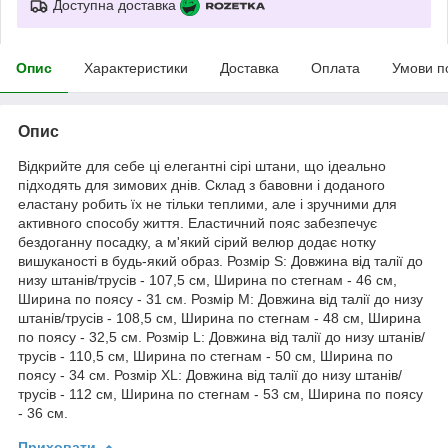
Доступна доставка
Опис
Характеристики
Доставка
Оплата
Умови п
Опис
Відкрийте для себе ці елегантні сірі штани, що ідеально
підходять для зимових днів. Склад з бавовни і доданого
еластану робить їх не тільки теплими, але і зручними для
активного способу життя. Еластичний пояс забезпечує
бездоганну посадку, а м'який сірий велюр додає нотку
вишуканості в будь-який образ. Розмір S: Довжина від талії до
низу штанів/трусів - 107,5 см, Ширина по стегнам - 46 см,
Ширина по поясу - 31 см. Розмір M: Довжина від талії до низу
штанів/трусів - 108,5 см, Ширина по стегнам - 48 см, Ширина
по поясу - 32,5 см. Розмір L: Довжина від талії до низу штанів/
трусів - 110,5 см, Ширина по стегнам - 50 см, Ширина по
поясу - 34 см. Розмір XL: Довжина від талії до низу штанів/
трусів - 112 см, Ширина по стегнам - 53 см, Ширина по поясу
- 36 см.
Приховати