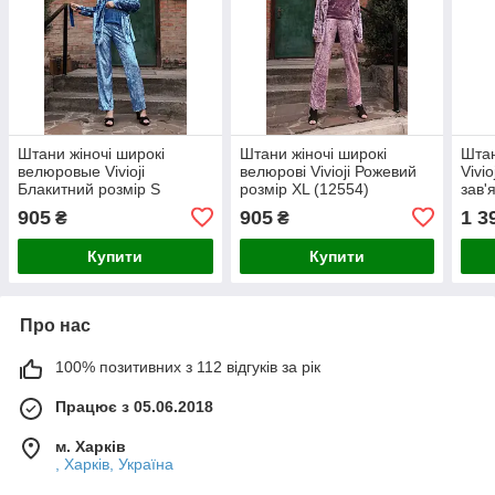
Штани жіночі широкі
Штани жіночі широкі
Штан
велюровые Vivioji
велюрові Vivioji Рожевий
Vivi
Блакитний розмір S
розмір XL (12554)
зав'
(12554)
розм
905
905
1 3
₴
₴
Купити
Купити
Про нас
100% позитивних з 112 відгуків за рік
Працює з 05.06.2018
м. Харків
, Харків, Україна