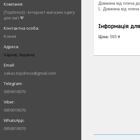
Довжина від плеча до 
L: Довжина від плеча 
[TopDress] - Інтернет магазин одягу
для сім'ї 💖
Інформація дл
Ксенія
Ціна:
593 ₴
Харків, Україна
zakaz.topdress@gmail.com
0959019070
0959019070
0959019070