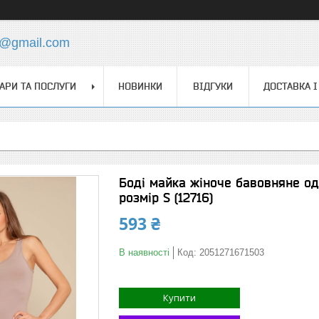
s@gmail.com
АРИ ТА ПОСЛУГИ
НОВИНКИ
ВІДГУКИ
ДОСТАВКА І
Боді майка жіноче бавовняне од
розмір S (12716)
593 ₴
В наявності
Код:
2051271671503
Купити