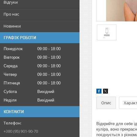
Відгуки
Про нас
Новинки
ГРАФІК РОБОТИ
Понеділок
09:00
18:00
Вівторок
09:00
18:00
Середа
09:00
18:00
Четвер
09:00
18:00
Пʼятниця
09:00
18:00
Субота
Вихідний
Неділя
Вихідний
Опис
Харак
КОНТАКТИ
Відкрийте для себе ід
куліра, воно прекрас
+380 (95) 901-90-70
поєднується з різном