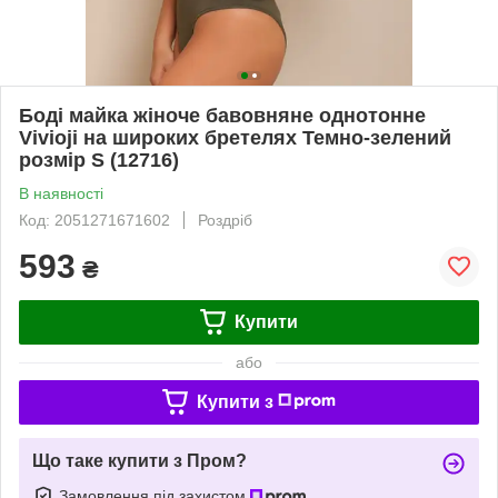
Боді майка жіноче бавовняне однотонне
Vivioji на широких бретелях Темно-зелений
розмір S (12716)
В наявності
Код: 2051271671602
Роздріб
593
₴
Купити
або
Купити з
Що таке купити з Пром?
Замовлення під захистом