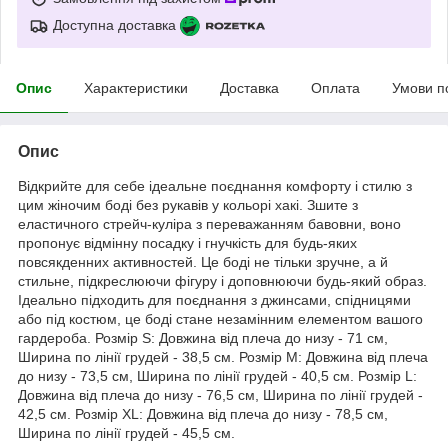
Доступна доставка
Опис
Характеристики
Доставка
Оплата
Умови п
Опис
Відкрийте для себе ідеальне поєднання комфорту і стилю з
цим жіночим боді без рукавів у кольорі хакі. Зшите з
еластичного стрейч-куліра з переважанням бавовни, воно
пропонує відмінну посадку і гнучкість для будь-яких
повсякденних активностей. Це боді не тільки зручне, а й
стильне, підкреслюючи фігуру і доповнюючи будь-який образ.
Ідеально підходить для поєднання з джинсами, спідницями
або під костюм, це боді стане незамінним елементом вашого
гардероба. Розмір S: Довжина від плеча до низу - 71 см,
Ширина по лінії грудей - 38,5 см. Розмір M: Довжина від плеча
до низу - 73,5 см, Ширина по лінії грудей - 40,5 см. Розмір L:
Довжина від плеча до низу - 76,5 см, Ширина по лінії грудей -
42,5 см. Розмір XL: Довжина від плеча до низу - 78,5 см,
Ширина по лінії грудей - 45,5 см.