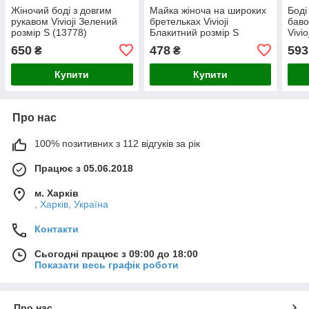
Жіночий боді з довгим
Майка жіноча на широких
Боді
рукавом Vivioji Зелений
бретельках Vivioji
баво
розмір S (13778)
Блакитний розмір S
Vivi
(12408)
брет
650
478
593
₴
₴
S (1
Купити
Купити
Про нас
100% позитивних з 112 відгуків за рік
Працює з 05.06.2018
м. Харків
, Харків, Україна
Контакти
Сьогодні працює з 09:00 до 18:00
Показати весь графік роботи
Про нас