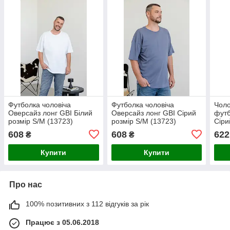
Футболка чоловіча
Футболка чоловіча
Чоло
Оверсайз лонг GBI Білий
Оверсайз лонг GBI Сірий
футб
розмір S/M (13723)
розмір S/M (13723)
Сіри
608
608
622
₴
₴
Купити
Купити
Про нас
100% позитивних з 112 відгуків за рік
Працює з 05.06.2018