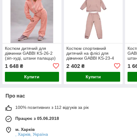
Костюм дитячий для
Костюм спортивний
Кост
дівчинки GABBI KS-26-2
дитячий на флісі для
GABB
(зіп-худі, штани палаццо)
дівчинки GABBI KS-23-4
штан
Персиковий на зріст 98
Amore Бежевий на зріст
зріс
1 648
2 402
1 6
₴
₴
(14771)
122 (13850)
Купити
Купити
Про нас
100% позитивних з 112 відгуків за рік
Працює з 05.06.2018
м. Харків
, Харків, Україна