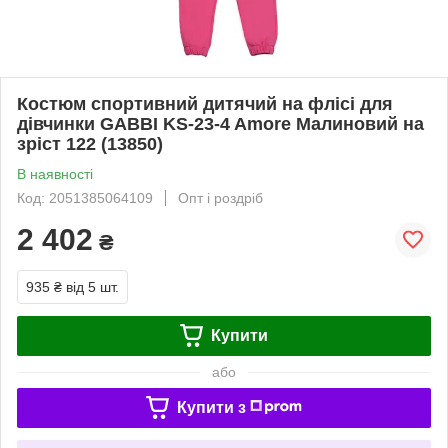
Костюм спортивний дитячий на флісі для
дівчинки GABBI KS-23-4 Amore Малиновий на
зріст 122 (13850)
В наявності
Код: 2051385064109
Опт і роздріб
2 402
₴
935 ₴
від 5 шт.
Купити
або
Купити з