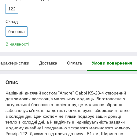
122
Склад
бавовна
В наявності
арактеристики
Доставка
Оплата
Умови повернення
Опис
Чарівний дитячий костюм "Amore" Gabbi KS-23-4 створений
для зимових веселощів маленьких модниць. Виготовлене з
натуральної бавовни та поліестеру, це малинове вбрання
забезпечує м'якість на дотик і легкість рухів, зберігаючи тепло
в холодні дні. Цей костюм не тільки подарує вашій доньці
тепло в холодні дні, а й виділить її індивідуальність завдяки
модному дизайну і поєднанню яскравого малинового кольору.
Розмір 122: Довжина від плеча до низу - 51 см, Ширина по