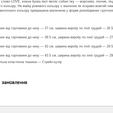
слово LOVE, кожна буква якої являє собою їжу — морозиво, пончик, піц
го кольору. На майці рожевого кольору є малюнок як яскраво-жовтий ли
 молочного кольору прикрашена малюнком у формі різнобарвних гурточків
ині від горловини до низу — 37 см, ширина виробу по лінії грудей — 26.5
ині від горловини до низу — 39.5 см, ширина виробу по лінії грудей — 27
ині від горловини до низу — 42 см, ширина виробу по лінії грудей — 28.5
ині від горловини до низу — 43.5 см, ширина виробу по лінії грудей — 29
льна еластична тканина — Стрейч-кулір
я замовлення