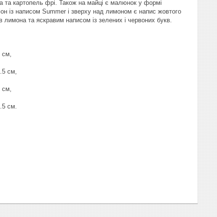
а та картопель фрі. Також на майці є малюнок у формі
мон із написом Summer і зверху над лимоном є напис жовтого
 лимона та яскравим написом із зелених і червоних букв.
 см,
.5 см,
 см,
.5 см.