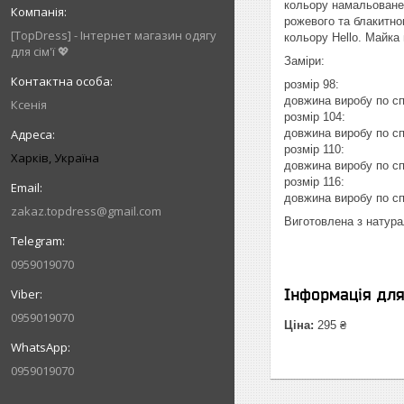
кольору намальоване 
рожевого та блакитно
[TopDress] - Інтернет магазин одягу
кольору Hello. Майка
для сім'ї 💖
Заміри:
розмір 98:
довжина виробу по сп
Ксенія
розмір 104:
довжина виробу по сп
розмір 110:
Харків, Україна
довжина виробу по сп
розмір 116:
довжина виробу по сп
zakaz.topdress@gmail.com
Виготовлена з натура
0959019070
Інформація дл
0959019070
Ціна:
295 ₴
0959019070