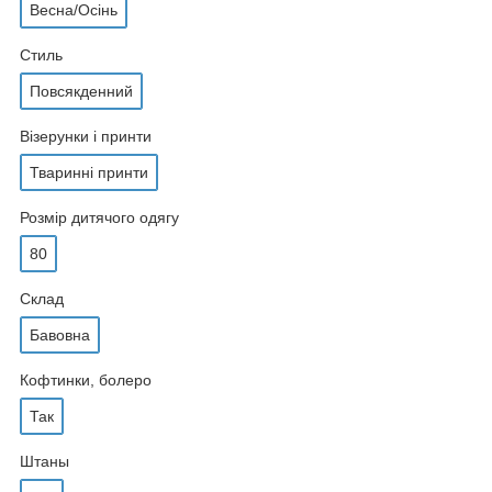
Весна/Осінь
Стиль
Повсякденний
Візерунки і принти
Тваринні принти
Розмір дитячого одягу
80
Склад
Бавовна
Кофтинки, болеро
Так
Штаны