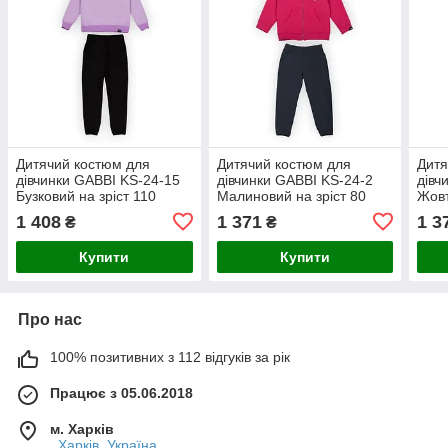
Дитячий костюм для
Дитячий костюм для
Дитя
дівчинки GABBI KS-24-15
дівчинки GABBI KS-24-2
дівч
Бузковий на зріст 110
Малиновий на зріст 80
Жовт
(13909)
(13896)
(138
1 408
1 371
1 3
₴
₴
Купити
Купити
Про нас
100% позитивних з 112 відгуків за рік
Працює з 05.06.2018
м. Харків
, Харків, Україна