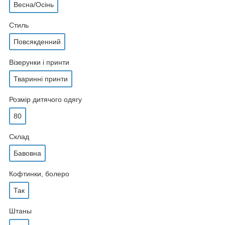
Весна/Осінь
Стиль
Повсякденний
Візерунки і принти
Тваринні принти
Розмір дитячого одягу
80
Склад
Бавовна
Кофтинки, болеро
Так
Штаны