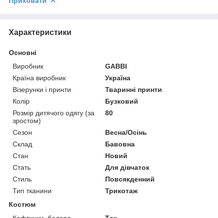
Приховати
Характеристики
Основні
Виробник
GABBI
Країна виробник
Україна
Візерунки і принти
Тваринні принти
Колір
Бузковий
Розмір дитячого одягу (за
80
зростом)
Сезон
Весна/Осінь
Склад
Бавовна
Стан
Новий
Стать
Для дівчаток
Стиль
Повсякденний
Тип тканини
Трикотаж
Костюм
Кофтинки, болеро
Так