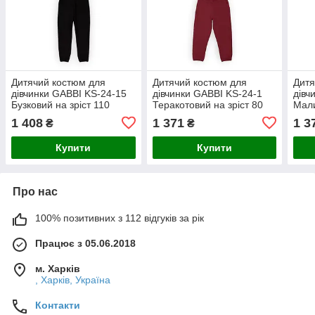
Дитячий костюм для
Дитячий костюм для
Дитя
дівчинки GABBI KS-24-15
дівчинки GABBI KS-24-1
дівч
Бузковий на зріст 110
Теракотовий на зріст 80
Мали
(13909)
(13895)
(138
1 408
1 371
1 3
₴
₴
Купити
Купити
Про нас
100% позитивних з 112 відгуків за рік
Працює з 05.06.2018
м. Харків
, Харків, Україна
Контакти