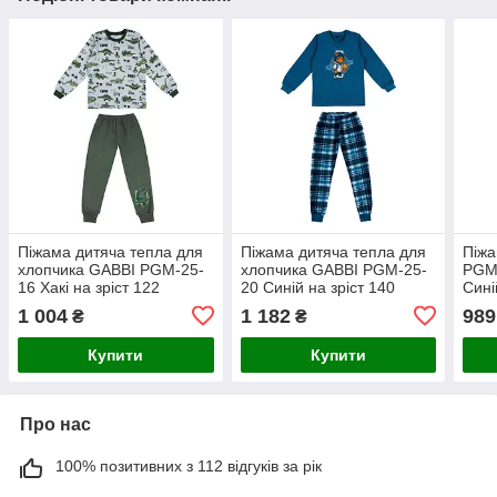
Піжама дитяча тепла для
Піжама дитяча тепла для
Піжа
хлопчика GABBI PGM-25-
хлопчика GABBI PGM-25-
PGM-
16 Хакі на зріст 122
20 Синій на зріст 140
Сині
(14622)
(14636)
1 004
1 182
989
₴
₴
Купити
Купити
Про нас
100% позитивних з 112 відгуків за рік