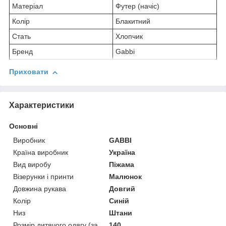
Матеріал
Футер (начіс)
Колір
Блакитний
Стать
Хлопчик
Бренд
Gabbi
Приховати
Характеристики
Основні
Виробник
GABBI
Країна виробник
Україна
Вид виробу
Піжама
Візерунки і принти
Малюнок
Довжина рукава
Довгий
Колір
Синій
Низ
Штани
Розмір дитячого одягу (за
140