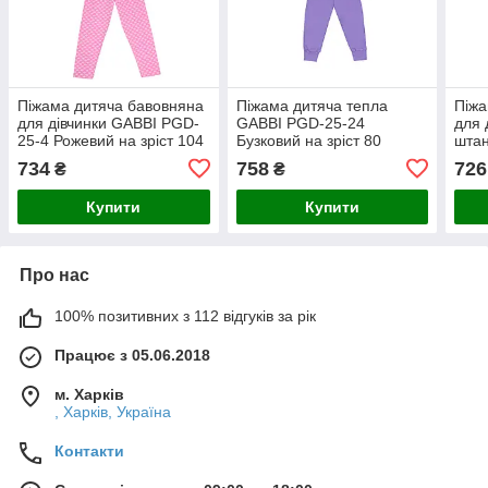
Піжама дитяча бавовняна
Піжама дитяча тепла
Піжа
для дівчинки GABBI PGD-
GABBI PGD-25-24
для 
25-4 Рожевий на зріст 104
Бузковий на зріст 80
шта
(14560)
(14597)
My p
734
758
726
₴
₴
зріс
Купити
Купити
Про нас
100% позитивних з 112 відгуків за рік
Працює з 05.06.2018
м. Харків
, Харків, Україна
Контакти