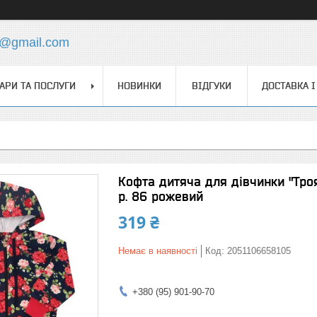
s@gmail.com
АРИ ТА ПОСЛУГИ
НОВИНКИ
ВІДГУКИ
ДОСТАВКА І
Кофта дитяча для дівчинки "Тро
р. 86 рожевий
319 ₴
Немає в наявності
Код:
2051106658105
+380 (95) 901-90-70