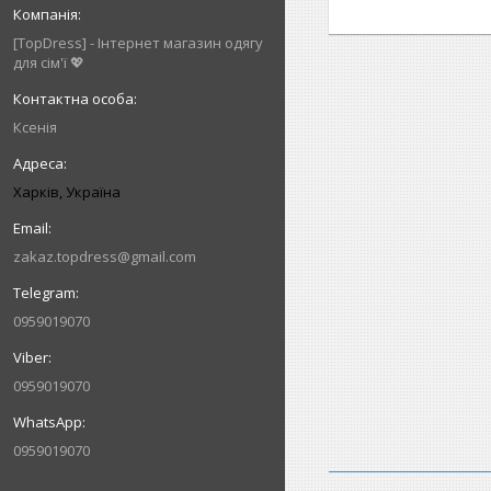
[TopDress] - Інтернет магазин одягу
для сім'ї 💖
Ксенія
Харків, Україна
zakaz.topdress@gmail.com
0959019070
0959019070
0959019070