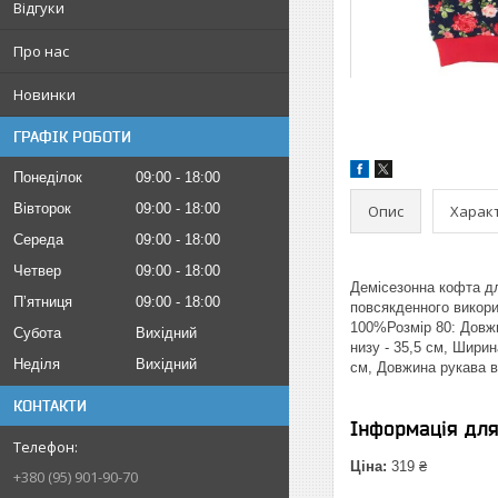
Відгуки
Про нас
Новинки
ГРАФІК РОБОТИ
Понеділок
09:00
18:00
Вівторок
09:00
18:00
Опис
Харак
Середа
09:00
18:00
Четвер
09:00
18:00
Демісезонна кофта дл
Пʼятниця
09:00
18:00
повсякденного викори
100%Розмір 80: Довжин
Субота
Вихідний
низу - 35,5 см, Ширин
Неділя
Вихідний
см, Довжина рукава ві
КОНТАКТИ
Інформація дл
Ціна:
319 ₴
+380 (95) 901-90-70