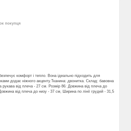
нок покупця
безпечує комфорт і тепло. Вона ідеально підходить для
ками додає ніжного акценту.Тканина: двонитка. Склад: бавовна
а рукава від плеча - 27 см. Розмір 86: Довжина від плеча до
Довжина від плеча до низу - 37 см, Ширина по лінії грудей - 31,5