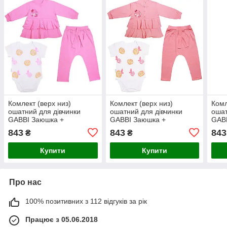
Комлект (верх низ)
Комлект (верх низ)
Комл
ошатний для дівчинки
ошатний для дівчинки
ошат
GABBI Заюшка +
GABBI Заюшка +
GAB
подарунок боді Рожевий
подарунок боді
пода
843
843
843
₴
₴
розмір 68 (11730к/11729т)
Персиковий на зріст 74
на з
(11730)
Купити
Купити
Про нас
100% позитивних з 112 відгуків за рік
Працює з 05.06.2018