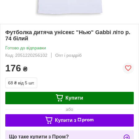
Футболка дитяча унісекс "Нью" Gabbi літо р.
74 білий
Готово до відправки
Код: 2051220256102
Опт і роздріб
176
₴
68 ₴
від 5 шт.
Купити
або
Купити з
Що таке купити з Пром?