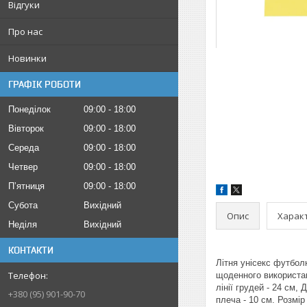
Відгуки
Про нас
Новинки
ГРАФІК РОБОТИ
Понеділок
09:00
18:00
Вівторок
09:00
18:00
Середа
09:00
18:00
Четвер
09:00
18:00
Пʼятниця
09:00
18:00
Субота
Вихідний
Опис
Харак
Неділя
Вихідний
КОНТАКТИ
Літня унісекс футбол
щоденного використан
лінії грудей - 24 см,
+380 (95) 901-90-70
плеча - 10 см. Розмір