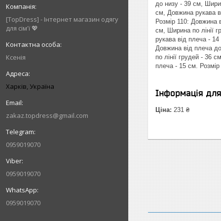
до низу - 39 см, Шири
см, Довжина рукава ві
[TopDress] - Інтернет магазин одягу
Розмір 110: Довжина в
для сім'ї 💖
см, Ширина по лінії г
рукава від плеча - 14
Довжина від плеча до 
Ксенія
по лінії грудей - 36 
плеча - 15 см. Розмір
Харків, Україна
Інформація дл
Ціна:
231 ₴
zakaz.topdress@gmail.com
0959019070
0959019070
0959019070