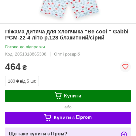
Піжама дитяча для хлопчика "Be cool " Gabbi
PGM-22-4 літо р.128 блакитний/сірий
Готово до відправки
Код: 2051318865308
Опт і роздріб
464
₴
180 ₴
від 5 шт.
Купити
або
Купити з
Що таке купити з Пром?