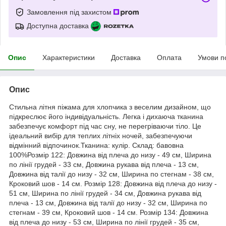
Замовлення під захистом
Доступна доставка
Опис
Характеристики
Доставка
Оплата
Умови п
Опис
Стильна літня піжама для хлопчика з веселим дизайном, що
підкреслює його індивідуальність. Легка і дихаюча тканина
забезпечує комфорт під час сну, не перегріваючи тіло. Це
ідеальний вибір для теплих літніх ночей, забезпечуючи
відмінний відпочинок.Тканина: кулір. Склад: бавовна
100%Розмір 122: Довжина від плеча до низу - 49 см, Ширина
по лінії грудей - 33 см, Довжина рукава від плеча - 13 см,
Довжина від талії до низу - 32 см, Ширина по стегнам - 38 см,
Кроковий шов - 14 см. Розмір 128: Довжина від плеча до низу -
51 см, Ширина по лінії грудей - 34 см, Довжина рукава від
плеча - 13 см, Довжина від талії до низу - 32 см, Ширина по
стегнам - 39 см, Кроковий шов - 14 см. Розмір 134: Довжина
від плеча до низу - 53 см, Ширина по лінії грудей - 35 см,